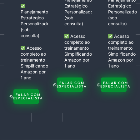
Estratégico
Estratégico
Planejamento
Personalizado
Personalizado
Estratégico
(sob
(sob
Personalizado
consulta)
consulta)
(sob
consulta)
Acesso
Acesso
completo ao
completo ao
Acesso
treinamento
treinamento
completo ao
Simplificando
Simplificando
treinamento
Amazon por
Amazon por
Simplificando
1 ano
1 ano
Amazon por
1 ano
FALAR COM
FALAR COM
ESPECIALISTA
ESPECIALISTA
FALAR COM
ESPECIALISTA