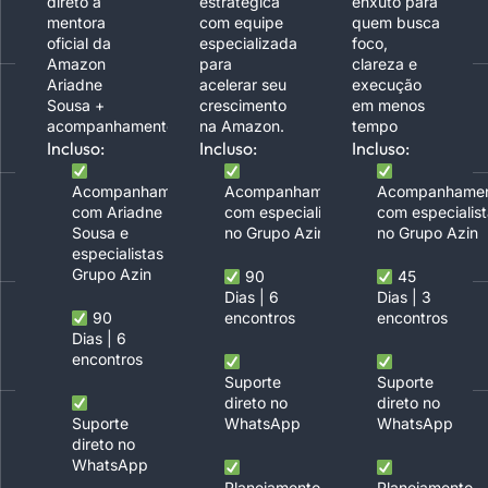
direto à
estratégica
enxuto para
mentora
com equipe
quem busca
oficial da
especializada
foco,
Amazon
para
clareza e
Ariadne
acelerar seu
execução
Sousa +
crescimento
em menos
acompanhamento
na Amazon.
tempo
Incluso:
Incluso:
Incluso:
Acompanhamento
Acompanhamento
Acompanhame
com Ariadne
com especialistas
com especialist
Sousa e
no Grupo Azin
no Grupo Azin
especialistas do
Grupo Azin
90
45
Dias | 6
Dias | 3
90
encontros
encontros
Dias | 6
encontros
Suporte
Suporte
direto no
direto no
Suporte
WhatsApp
WhatsApp
direto no
WhatsApp
Planejamento
Planejamento