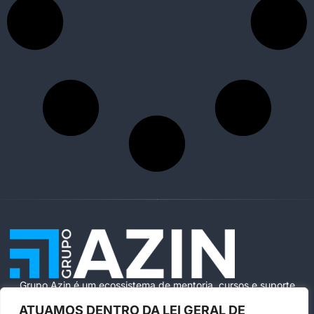
Grupo Azin é um ecossistema de mentoria, cursos e suporte
especializado para ajudar você a vender com segurança e
ATUAMOS DENTRO DA LEI GERAL DE
escala na Amazon Brasil.